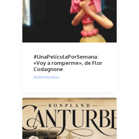
#UnaPelículaPorSemana:
«Voy a romperme», de Flor
Codagnone
Audiovisuales