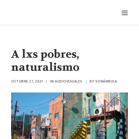
LITERATURA
AUDIOVISUALES
A lxs pobres,
ENTREVISTAS
naturalismo
HISTORIETA
MÚSICA
OCTUBRE 27, 2021
|
IN
AUDIOVISUALES
|
BY
SONÁMBULA
TEATRO
PRODUCCIONES
SONÁMBULA
SYNCO