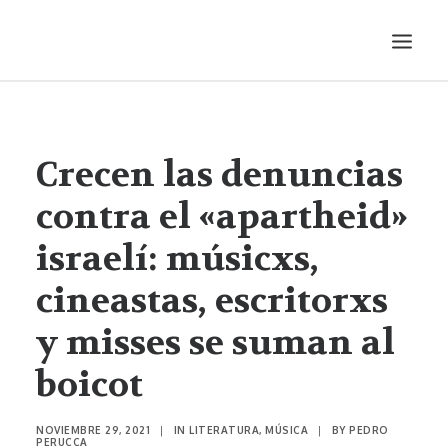
LITERATURA
AUDIOVISUALES
Crecen las denuncias
ENTREVISTAS
contra el «apartheid»
HISTORIETA
israelí: músicxs,
MÚSICA
cineastas, escritorxs
TEATRO
PRODUCCIONES
y misses se suman al
SONÁMBULA
boicot
SYNCO
NOVIEMBRE 29, 2021
|
IN
LITERATURA
,
MÚSICA
|
BY
PEDRO
PERUCCA