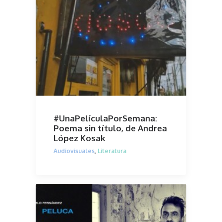
#UnaPelículaPorSemana:
Poema sin título, de Andrea
López Kosak
Audiovisuales
,
Literatura