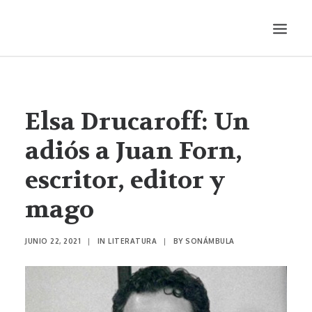
LITERATURA
AUDIOVISUALES
Elsa Drucaroff: Un
ENTREVISTAS
adiós a Juan Forn,
HISTORIETA
escritor, editor y
MÚSICA
mago
TEATRO
PRODUCCIONES
JUNIO 22, 2021
|
IN
LITERATURA
|
BY
SONÁMBULA
SONÁMBULA
SYNCO