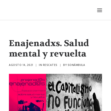
LITERATURA
AUDIOVISUALES
Enajenadxs. Salud
ENTREVISTAS
mental y revuelta
HISTORIETA
MÚSICA
AGOSTO 14, 2021
|
IN
RESCATES
|
BY
SONÁMBULA
TEATRO
PRODUCCIONES
SONÁMBULA
SYNCO