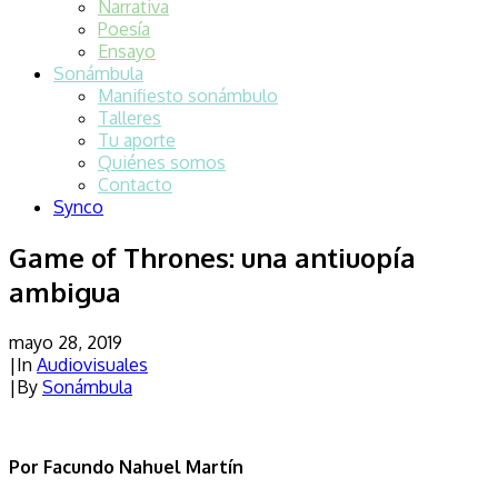
Narrativa
Poesía
Ensayo
Sonámbula
Manifiesto sonámbulo
Talleres
Tu aporte
Quiénes somos
Contacto
Synco
Game of Thrones: una antiuopía
ambigua
mayo 28, 2019
|
In
Audiovisuales
|
By
Sonámbula
Por Facundo Nahuel Martín