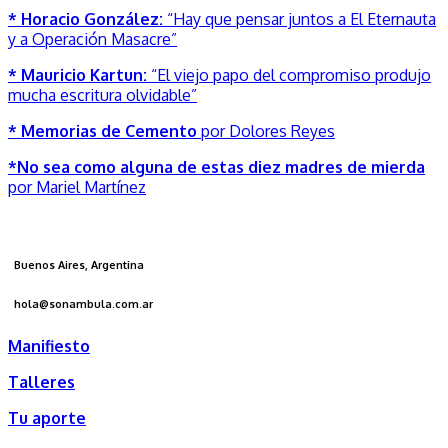
* Horacio González:
“Hay que pensar juntos a El Eternauta
y a Operación Masacre”
* Mauricio Kartun:
“El viejo papo del compromiso produjo
mucha escritura olvidable”
* Memorias de Cemento
por Dolores Reyes
*No sea como alguna de estas diez madres de mierda
por Mariel Martínez
Buenos Aires, Argentina
hola@sonambula.com.ar
Manifiesto
Talleres
Tu aporte