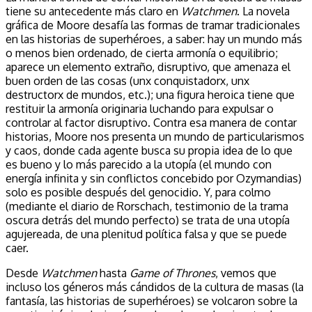
tiene su antecedente más claro en
Watchmen
. La novela
gráfica de Moore desafía las formas de tramar tradicionales
en las historias de superhéroes, a saber: hay un mundo más
o menos bien ordenado, de cierta armonía o equilibrio;
aparece un elemento extraño, disruptivo, que amenaza el
buen orden de las cosas (unx conquistadorx, unx
destructorx de mundos, etc.); una figura heroica tiene que
restituir la armonía originaria luchando para expulsar o
controlar al factor disruptivo. Contra esa manera de contar
historias, Moore nos presenta un mundo de particularismos
y caos, donde cada agente busca su propia idea de lo que
es bueno y lo más parecido a la utopía (el mundo con
energía infinita y sin conflictos concebido por Ozymandias)
solo es posible después del genocidio. Y, para colmo
(mediante el diario de Rorschach, testimonio de la trama
oscura detrás del mundo perfecto) se trata de una utopía
agujereada, de una plenitud política falsa y que se puede
caer.
Desde
Watchmen
hasta
Game of Thrones
, vemos que
incluso los géneros más cándidos de la cultura de masas (la
fantasía, las historias de superhéroes) se volcaron sobre la