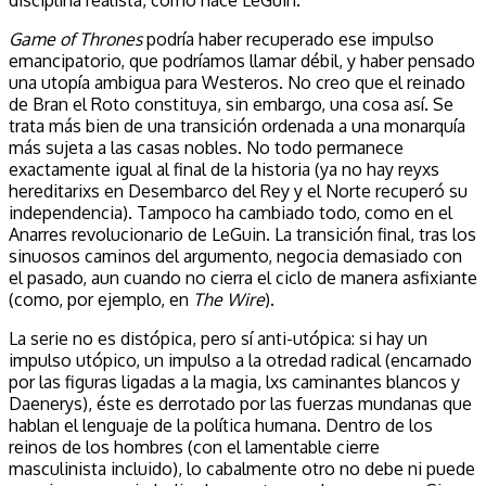
Game of Thrones
podría haber recuperado ese impulso
emancipatorio, que podríamos llamar débil, y haber pensado
una utopía ambigua para Westeros. No creo que el reinado
de Bran el Roto constituya, sin embargo, una cosa así. Se
trata más bien de una transición ordenada a una monarquía
más sujeta a las casas nobles. No todo permanece
exactamente igual al final de la historia (ya no hay reyxs
hereditarixs en Desembarco del Rey y el Norte recuperó su
independencia). Tampoco ha cambiado todo, como en el
Anarres revolucionario de LeGuin. La transición final, tras los
sinuosos caminos del argumento, negocia demasiado con
el pasado, aun cuando no cierra el ciclo de manera asfixiante
(como, por ejemplo, en
The Wire
).
La serie no es distópica, pero sí anti-utópica: si hay un
impulso utópico, un impulso a la otredad radical (encarnado
por las figuras ligadas a la magia, lxs caminantes blancos y
Daenerys), éste es derrotado por las fuerzas mundanas que
hablan el lenguaje de la política humana. Dentro de los
reinos de los hombres (con el lamentable cierre
masculinista incluido), lo cabalmente otro no debe ni puede