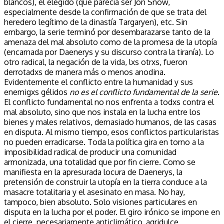
blancos), el elegido (que parecía ser Jon Snow,
especialmente desde la confirmación de que se trata del
heredero legítimo de la dinastía Targaryen), etc. Sin
embargo, la serie terminó por desembarazarse tanto de la
amenaza del mal absoluto como de la promesa de la utopía
(encarnada por Daenerys y su discurso contra la tiranía). Lo
otro radical, la negación de la vida, lxs otrxs, fueron
derrotadxs de manera más o menos anodina.
Evidentemente el conflicto entre la humanidad y sus
enemigxs gélidos
no es el conflicto fundamental de la serie
.
El conflicto fundamental no nos enfrenta a todxs contra el
mal absoluto, sino que nos instala en la lucha entre los
bienes y males relativos, demasiado humanos, de las casas
en disputa. Al mismo tiempo, esos conflictos particularistas
no pueden erradicarse. Toda la política gira en torno a la
imposibilidad radical de producir una comunidad
armonizada, una totalidad que por fin cierre. Como se
manifiesta en la apresurada locura de Daenerys, la
pretensión de construir la utopía en la tierra conduce a la
masacre totalitaria y el asesinato en masa. No hay,
tampoco, bien absoluto. Solo visiones particulares en
disputa en la lucha por el poder. El giro irónico se impone en
el cierre, necesariamente anticlimático, agridulce,