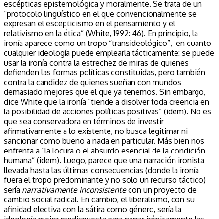
escépticas epistemológica y moralmente. Se trata de un
“protocolo lingüístico en el que convencionalmente se
expresan el escepticismo en el pensamiento y el
relativismo en la ética” (White, 1992: 46). En principio, la
ironía aparece como un tropo “transideológico”, en cuanto
cualquier ideología puede emplearla tácticamente: se puede
usar la ironía contra la estrechez de miras de quienes
defienden las formas políticas constituidas, pero también
contra la candidez de quienes sueñan con mundos
demasiado mejores que el que ya tenemos. Sin embargo,
dice White que la ironía “tiende a disolver toda creencia en
la posibilidad de acciones políticas positivas” (idem). No es
que sea conservadora en términos de investir
afirmativamente a lo existente, no busca legitimar ni
sancionar como bueno a nada en particular. Más bien nos
enfrenta a “la locura o el absurdo esencial de la condición
humana” (idem). Luego, parece que una narración ironista
llevada hasta las últimas consecuencias (donde la ironía
fuera el tropo predominante y no solo un recurso táctico)
sería
narrativamente inconsistente
con un proyecto de
cambio social radical. En cambio, el liberalismo, con su
afinidad electiva con la sátira como género, sería la
ideología mejor predispuesta para narrar irónicamente las