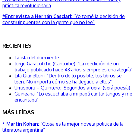
práctica revolucionaria
*Entrevista a Hernán Casciari:
“Yo tomé la decisión de
construir puentes con la gente que no lee”
RECIENTES
La isla del durmiente
Jorge Garacotche (Canturbe): “La reedición de un
trabajo publicado hace 43 años siempre es una alegría”
Lila Gianelloni: “Dentro de lo posible, los libros se
leen. No importa cómo se ha llegado a ellos”
Urruspuru – Quintero: ¡Segundos afuera! (será poesía)
Guineana: “Lo escuchaba a mi papá cantar tangos y me
encantaba”
MÁS LEÍDAS
* Martin Kohan:
“Glosa es la mejor novela política de la
literatura argentina”