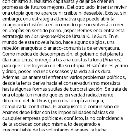
con cinismo al realismo capitalista y dejar de creer en
promesas de futuros mejores. Del otro lado, intentar revivir
una utopía que no aparece ni creíble ni deseable. Existe, sin
embargo, una estrategia alternativa que puede abrir la
imaginación histórica en un mundo que no volverá a creer
en utopías en sentido pleno. Jasper Bernes encuentra esta
estrategia en
Los desposeídos
de Ursula K. LeGuin. En el
mundo de esta novela hubo, hace algunos siglos, una
rebelión anarquista o anarco-comunista de envergadura.
Como medida de descompresión, el gobierno del planeta
(llamado Urras) entregó a lxs anarquistas la luna (Anarres)
para que construyeran en ella su utopía. El satélite es yermo
y árido, posee recursos escasos y la vida allí es dura.
Además, lxs anarresti enfrentan varios problemas políticos,
desde la lenta deriva hacia el conservadurismo moralista
hasta algunas formas sutiles de burocratización. Se trata de
una utopía (un mundo que es en verdad radicalmente
diferente del de Urras), pero una utopía ambigua,
complicada, conflictiva. El anarquismo o comunismo de
Anarres debe lidiar con las imposibilidades básicas de
cualquier empresa política: el conflicto, la no coincidencia
de la sociedad consigo misma, lo desgarrado e
irreconciliable de las voluntades dispares, la lucha