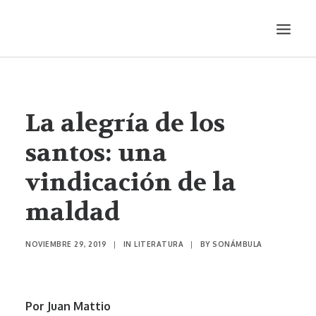
LITERATURA
AUDIOVISUALES
La alegría de los
ENTREVISTAS
santos: una
HISTORIETA
vindicación de la
MÚSICA
maldad
TEATRO
PRODUCCIONES
NOVIEMBRE 29, 2019
|
IN
LITERATURA
|
BY
SONÁMBULA
SONÁMBULA
SYNCO
Por Juan Mattio