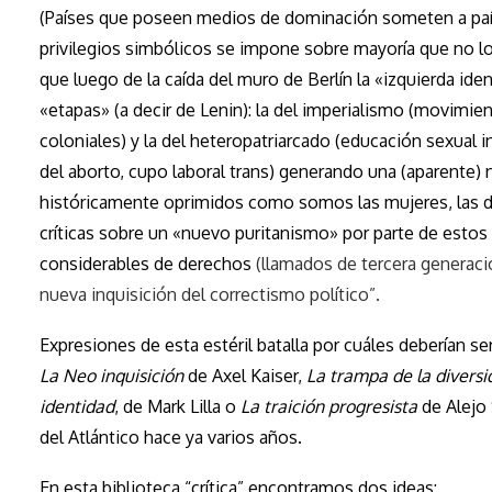
(Países que poseen medios de dominación someten a paí
privilegios simbólicos se impone sobre mayoría que no l
que luego de la caída del muro de Berlín la «izquierda id
«etapas» (a decir de Lenin): la del imperialismo (movimie
coloniales) y la del heteropatriarcado (educación sexual in
del aborto, cupo laboral trans) generando una (aparent
históricamente oprimidos como somos las mujeres, las d
críticas sobre un «nuevo puritanismo» por parte de estos 
considerables de derechos
(llamados de tercera generaci
nueva inquisición del correctismo político”.
Expresiones de esta estéril batalla por cuáles deberían se
La Neo inquisición
de Axel Kaiser,
La trampa de la diversi
identidad
, de Mark Lilla o
La traición progresista
de Alejo
del Atlántico hace ya varios años.
En esta biblioteca “crítica” encontramos dos ideas: