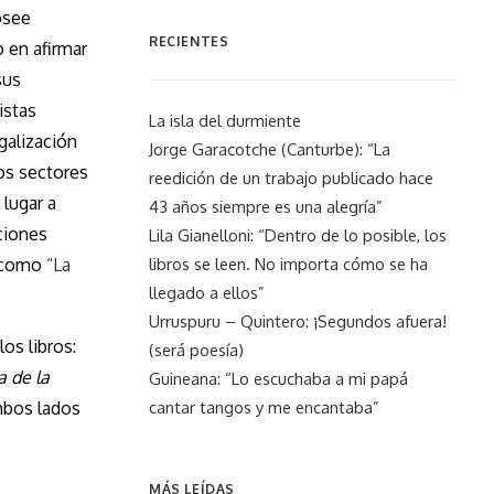
osee
RECIENTES
 en afirmar
sus
istas
La isla del durmiente
egalización
Jorge Garacotche (Canturbe): “La
os sectores
reedición de un trabajo publicado hace
lugar a
43 años siempre es una alegría”
ciones
Lila Gianelloni: “Dentro de lo posible, los
a como
“La
libros se leen. No importa cómo se ha
llegado a ellos”
Urruspuru – Quintero: ¡Segundos afuera!
os libros:
(será poesía)
a de la
Guineana: “Lo escuchaba a mi papá
mbos lados
cantar tangos y me encantaba”
MÁS LEÍDAS