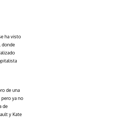
se ha visto
l, donde
ralizado
pitalista
bro de una
. pero ya no
a de
ault y Kate