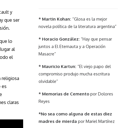
cault y
* Martin Kohan:
“Glosa es la mejor
ay que ser
novela política de la literatura argentina”
sión.
* Horacio González:
“Hay que pensar
que lo
juntos a El Eternauta y a Operación
lugar al
Masacre”
todo el
* Mauricio Kartun:
“El viejo papo del
compromiso produjo mucha escritura
 religiosa
olvidable”
e es
* Memorias de Cemento
por Dolores
e
Reyes
es claras
*No sea como alguna de estas diez
madres de mierda
por Mariel Martínez