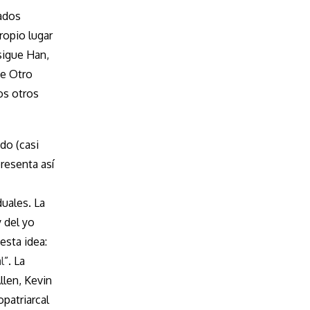
ados
ropio lugar
sigue Han,
se Otro
os otros
do (casi
resenta así
uales. La
y del yo
esta idea:
l
”. La
llen, Kevin
patriarcal