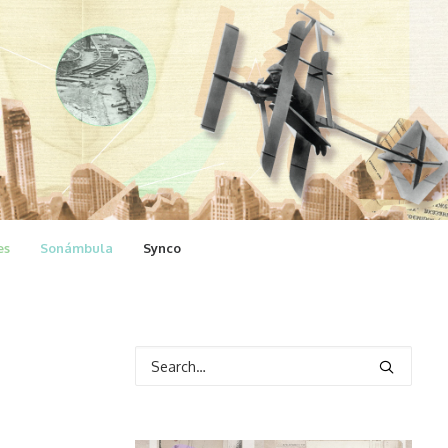
es
Sonámbula
Synco