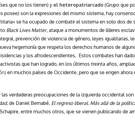
ses que no los tienen) y
el heteropatriarcado
(Grupo que p
os posee) son la expresiones del mismo sistema, hay consenso
entitaria» se ha ocupado de combatir el sistema en solo dos de 
nto
Black Lives Matter
, ataque a monumentos de líderes esclav
tegral, prevención de violencia de género, leyes igualitarias, l
e) nueva hegemonía que respeta los derechos humanos de algun
isidencias y los afrodescendientes. Estos combates han dado 
activistas que han logrado, en los últimos treinta años, amplia
ón)
en muchos países de Occidente, pero que se erigen ahor
r las verdaderas preocupaciones de la izquierda occidental son l
dad
, de Daniel Bernabé,
El regreso liberal. Más allá de la polític
 Schapire, entre muchos otros, que se vienen publicando de a