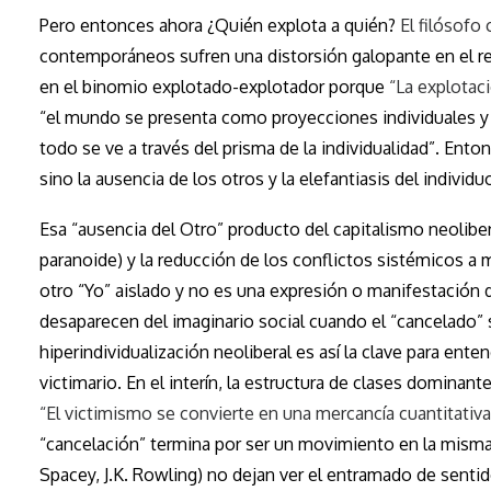
Pero entonces ahora ¿Quién explota a quién?
El filósof
contemporáneos sufren una distorsión galopante en el rec
en el binomio explotado-explotador porque
“La explotac
“el mundo se presenta como proyecciones individuales y 
todo se ve a través del prisma de la individualidad”. Ento
sino la ausencia de los otros y la elefantiasis del indivi
Esa “ausencia del Otro” producto del capitalismo neolibe
paranoide) y la reducción de los conflictos sistémicos a 
otro “Yo” aislado y no es una expresión o manifestación 
desaparecen del imaginario social cuando el “cancelado”
hiperindividualización neoliberal es así la clave para ent
victimario. En el interín, la estructura de clases dominan
“El victimismo se convierte en una mercancía cuantitativa
“cancelación” termina por ser un movimiento en la misma
Spacey, J.K. Rowling) no dejan ver el entramado de senti