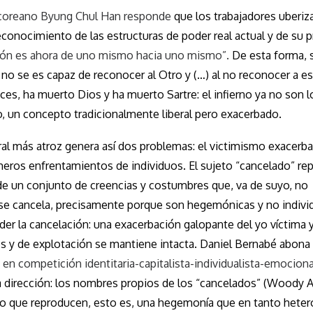
o coreano Byung Chul Han responde
que los trabajadores uberiz
onocimiento de las estructuras de poder real actual y de su p
ión es ahora de uno mismo hacia uno mismo”.
De esta forma, 
no se es capaz de reconocer al Otro y (…) al no reconocer a e
nces, ha muerto Dios y ha muerto Sartre: el infierno ya no son l
duo, un concepto tradicionalmente liberal pero exacerbado.
ral más atroz genera así dos problemas: el victimismo exacerba
meros enfrentamientos de individuos. El sujeto “cancelado” rep
de un conjunto de creencias y costumbres que, va de suyo, no
 se cancela, precisamente porque son hegemónicas y no individ
ender la cancelación: una exacerbación galopante del yo víctima 
tes y de explotación se mantiene intacta. Daniel Bernabé abona 
 en competición identitaria-capitalista-individualista-emociona
 dirección: los nombres propios de los “cancelados” (Woody A
do que reproducen, esto es, una hegemonía que en tanto hetero