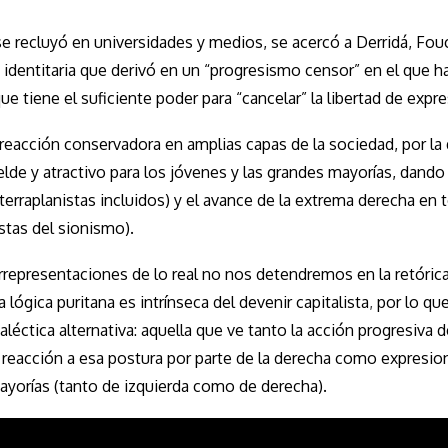
 se recluyó en universidades y medios, se acercó a Derridá, Fou
 identitaria que derivó en un “progresismo censor” en el que h
e tiene el suficiente poder para “cancelar” la libertad de expre
reacción conservadora en amplias capas de la sociedad, por la 
elde y atractivo para los jóvenes y las grandes mayorías, dando 
rraplanistas incluidos) y el avance de la extrema derecha en 
tas del sionismo).
epresentaciones de lo real no nos detendremos en la retórica
ógica puritana es intrínseca del devenir capitalista
,
por lo qu
éctica alternativa: aquella que ve tanto la acción progresiva d
reacción a esa postura por parte de la derecha como expresion
 mayorías (tanto de izquierda como de derecha).