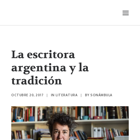
LITERATURA
AUDIOVISUALES
La escritora
ENTREVISTAS
argentina y la
HISTORIETA
tradición
MÚSICA
TEATRO
OCTUBRE 20, 2017
|
IN
LITERATURA
|
BY
SONÁMBULA
PRODUCCIONES
SONÁMBULA
SYNCO