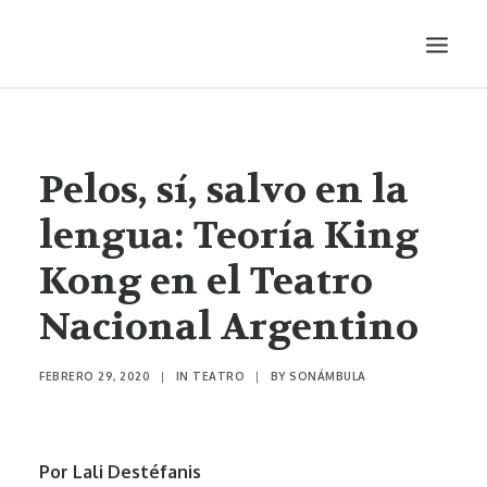
LITERATURA
AUDIOVISUALES
Pelos, sí, salvo en la
ENTREVISTAS
lengua: Teoría King
HISTORIETA
Kong en el Teatro
MÚSICA
Nacional Argentino
TEATRO
PRODUCCIONES
FEBRERO 29, 2020
|
IN
TEATRO
|
BY
SONÁMBULA
SONÁMBULA
SYNCO
Por Lali Destéfanis