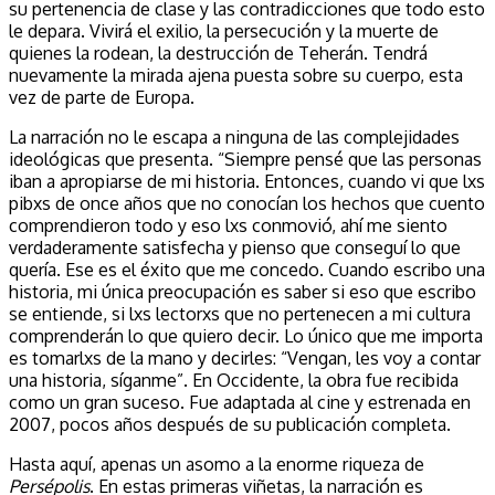
su pertenencia de clase y las contradicciones que todo esto
le depara. Vivirá el exilio, la persecución y la muerte de
quienes la rodean, la destrucción de Teherán. Tendrá
nuevamente la mirada ajena puesta sobre su cuerpo, esta
vez de parte de Europa.
La narración no le escapa a ninguna de las complejidades
ideológicas que presenta. “Siempre pensé que las personas
iban a apropiarse de mi historia. Entonces, cuando vi que lxs
pibxs de once años que no conocían los hechos que cuento
comprendieron todo y eso lxs conmovió, ahí me siento
verdaderamente satisfecha y pienso que conseguí lo que
quería. Ese es el éxito que me concedo. Cuando escribo una
historia, mi única preocupación es saber si eso que escribo
se entiende, si lxs lectorxs que no pertenecen a mi cultura
comprenderán lo que quiero decir. Lo único que me importa
es tomarlxs de la mano y decirles: “Vengan, les voy a contar
una historia, síganme”. En Occidente, la obra fue recibida
como un gran suceso. Fue adaptada al cine y estrenada en
2007, pocos años después de su publicación completa.
Hasta aquí, apenas un asomo a la enorme riqueza de
Persépolis
. En estas primeras viñetas, la narración es