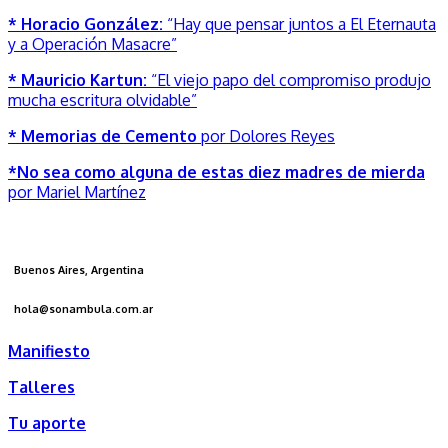
* Horacio González:
“Hay que pensar juntos a El Eternauta
y a Operación Masacre”
* Mauricio Kartun:
“El viejo papo del compromiso produjo
mucha escritura olvidable”
* Memorias de Cemento
por Dolores Reyes
*No sea como alguna de estas diez madres de mierda
por Mariel Martínez
Buenos Aires, Argentina
hola@sonambula.com.ar
Manifiesto
Talleres
Tu aporte