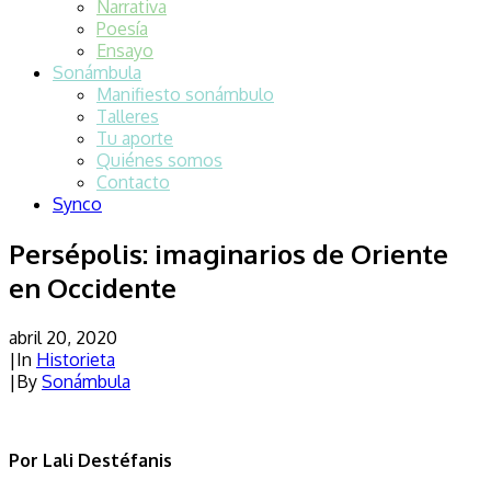
Narrativa
Poesía
Ensayo
Sonámbula
Manifiesto sonámbulo
Talleres
Tu aporte
Quiénes somos
Contacto
Synco
Persépolis: imaginarios de Oriente
en Occidente
abril 20, 2020
|
In
Historieta
|
By
Sonámbula
Por Lali Destéfanis