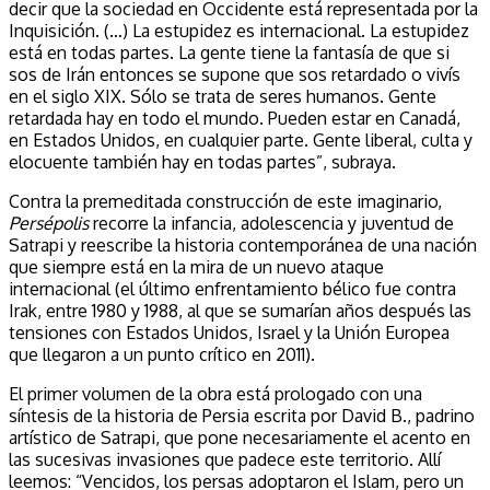
decir que la sociedad en Occidente está representada por la
Inquisición. (…) La estupidez es internacional. La estupidez
está en todas partes. La gente tiene la fantasía de que si
sos de Irán entonces se supone que sos retardado o vivís
en el siglo XIX. Sólo se trata de seres humanos. Gente
retardada hay en todo el mundo. Pueden estar en Canadá,
en Estados Unidos, en cualquier parte. Gente liberal, culta y
elocuente también hay en todas partes”, subraya.
Contra la premeditada construcción de este imaginario,
Persépolis
recorre la infancia, adolescencia y juventud de
Satrapi y reescribe la historia contemporánea de una nación
que siempre está en la mira de un nuevo ataque
internacional (el último enfrentamiento bélico fue contra
Irak, entre 1980 y 1988, al que se sumarían años después las
tensiones con Estados Unidos, Israel y la Unión Europea
que llegaron a un punto crítico en 2011).
El primer volumen de la obra está prologado con una
síntesis de la historia de Persia escrita por David B., padrino
artístico de Satrapi, que pone necesariamente el acento en
las sucesivas invasiones que padece este territorio. Allí
leemos: “Vencidos, los persas adoptaron el Islam, pero un