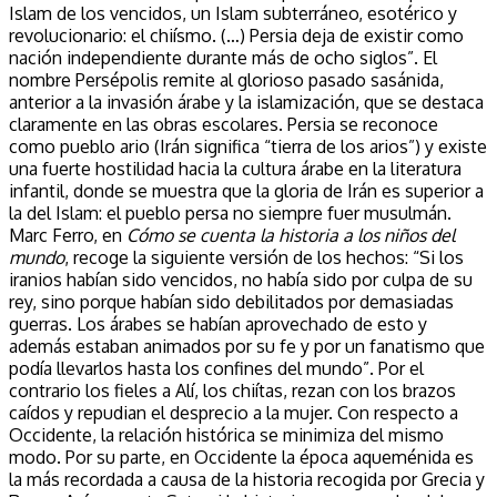
Islam de los vencidos, un Islam subterráneo, esotérico y
revolucionario: el chiísmo. (…) Persia deja de existir como
nación independiente durante más de ocho siglos”. El
nombre Persépolis remite al glorioso pasado sasánida,
anterior a la invasión árabe y la islamización, que se destaca
claramente en las obras escolares. Persia se reconoce
como pueblo ario (Irán significa “tierra de los arios”) y existe
una fuerte hostilidad hacia la cultura árabe en la literatura
infantil, donde se muestra que la gloria de Irán es superior a
la del Islam: el pueblo persa no siempre fuer musulmán.
Marc Ferro, en
Cómo se cuenta la historia a los niños del
mundo
, recoge la siguiente versión de los hechos: “Si los
iranios habían sido vencidos, no había sido por culpa de su
rey, sino porque habían sido debilitados por demasiadas
guerras. Los árabes se habían aprovechado de esto y
además estaban animados por su fe y por un fanatismo que
podía llevarlos hasta los confines del mundo”. Por el
contrario los fieles a Alí, los chiítas, rezan con los brazos
caídos y repudian el desprecio a la mujer. Con respecto a
Occidente, la relación histórica se minimiza del mismo
modo. Por su parte, en Occidente la época aqueménida es
la más recordada a causa de la historia recogida por Grecia y