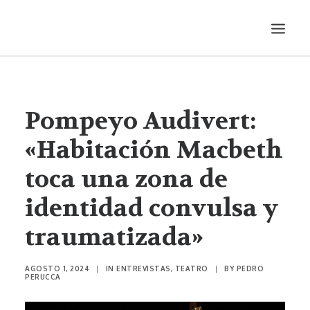
LITERATURA
AUDIOVISUALES
Pompeyo Audivert:
ENTREVISTAS
«Habitación Macbeth
HISTORIETA
toca una zona de
MÚSICA
identidad convulsa y
TEATRO
PRODUCCIONES
traumatizada»
SONÁMBULA
SYNCO
AGOSTO 1, 2024
|
IN
ENTREVISTAS
,
TEATRO
|
BY
PEDRO
PERUCCA