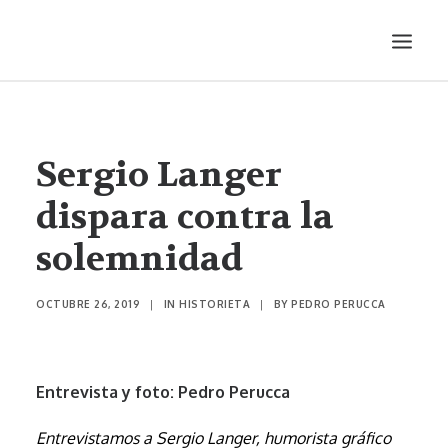
LITERATURA
AUDIOVISUALES
Sergio Langer
ENTREVISTAS
dispara contra la
HISTORIETA
solemnidad
MÚSICA
TEATRO
OCTUBRE 26, 2019
|
IN
HISTORIETA
|
BY
PEDRO PERUCCA
PRODUCCIONES
SONÁMBULA
SYNCO
Entrevista y foto: Pedro Perucca
Entrevistamos a Sergio Langer, humorista gráfico