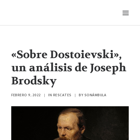
LITERATURA
AUDIOVISUALES
«Sobre Dostoievski»,
ENTREVISTAS
un análisis de Joseph
HISTORIETA
Brodsky
MÚSICA
TEATRO
FEBRERO 9, 2022
|
IN
RESCATES
|
BY
SONÁMBULA
PRODUCCIONES
SONÁMBULA
SYNCO