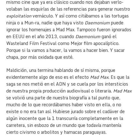
mismo cine que ya era clásico cuando nos dejaban verlo-
volaban las esquirlas de las referencias para generar nuestro
exploitation
vernáculo. Y así como citábamos a las tortugas
ninja o a Mun-ra, nadie que haya visto
Daemonium
puede
ignorar los homenajes a Mad Max. Tampoco fueron ignorados
en EEUU en el año 2013, cuando
Daemonium
ganó el
Wasteland Film Festival como Mejor film apocalíptico.
Porque si la vamos a hacer, la vamos a hacer bien. Y sacar
chapa, por más oxidada que esté.
Maldición, una termina hablando de sí misma, porque
evidentemente algo de eso es el efecto
Mad Max
. Es que la
saga se nos metió en el ADN y se cuela por los intersticios
de nuestra propia producción audiovisual o literaria.
Mad Max
se volvió una parte de nuestra biografía a tal punto que,
mucho de lo que recordábamos haber visto en ella, o no
existe o no era tan así. Hubiese jurado sobre el cadáver de
algún inocente que la 1 transcurría completamente en la
carretera, sin esbozo de un mundo que todavía mantenía
cierto civismo o arbolitos y hamacas paraguayas.