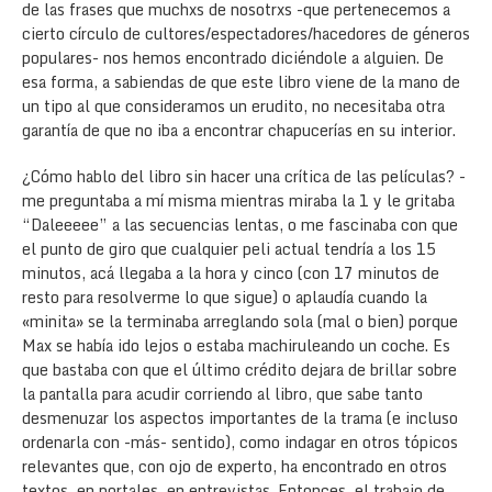
de las frases que muchxs de nosotrxs -que pertenecemos a
cierto círculo de cultores/espectadores/hacedores de géneros
populares- nos hemos encontrado diciéndole a alguien. De
esa forma, a sabiendas de que este libro viene de la mano de
un tipo al que consideramos un erudito, no necesitaba otra
garantía de que no iba a encontrar chapucerías en su interior.
¿Cómo hablo del libro sin hacer una crítica de las películas? -
me preguntaba a mí misma mientras miraba la 1 y le gritaba
“Daleeeee” a las secuencias lentas, o me fascinaba con que
el punto de giro que cualquier peli actual tendría a los 15
minutos, acá llegaba a la hora y cinco (con 17 minutos de
resto para resolverme lo que sigue) o aplaudía cuando la
«minita» se la terminaba arreglando sola (mal o bien) porque
Max se había ido lejos o estaba machiruleando un coche. Es
que bastaba con que el último crédito dejara de brillar sobre
la pantalla para acudir corriendo al libro, que sabe tanto
desmenuzar los aspectos importantes de la trama (e incluso
ordenarla con -más- sentido), como indagar en otros tópicos
relevantes que, con ojo de experto, ha encontrado en otros
textos, en portales, en entrevistas. Entonces, el trabajo de