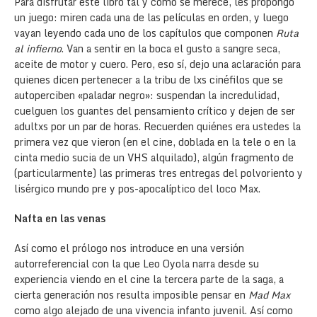
Para disfrutar este libro tal y como se merece, les propongo
un juego: miren cada una de las películas en orden, y luego
vayan leyendo cada uno de los capítulos que componen
Ruta
al infierno
. Van a sentir en la boca el gusto a sangre seca,
aceite de motor y cuero. Pero, eso sí, dejo una aclaración para
quienes dicen pertenecer a la tribu de lxs cinéfilos que se
autoperciben «paladar negro»: suspendan la incredulidad,
cuelguen los guantes del pensamiento crítico y dejen de ser
adultxs por un par de horas. Recuerden quiénes era ustedes la
primera vez que vieron (en el cine, doblada en la tele o en la
cinta medio sucia de un VHS alquilado), algún fragmento de
(particularmente) las primeras tres entregas del polvoriento y
lisérgico mundo pre y pos-apocalíptico del loco Max.
Nafta en las venas
Así como el prólogo nos introduce en una versión
autorreferencial con la que Leo Oyola narra desde su
experiencia viendo en el cine la tercera parte de la saga, a
cierta generación nos resulta imposible pensar en
Mad Max
como algo alejado de una vivencia infanto juvenil. Así como