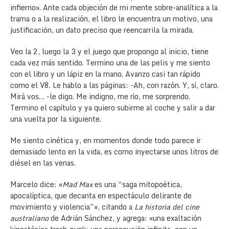
infierno». Ante cada objeción de mi mente sobre-analítica a la
trama o a la realización, el libro le encuentra un motivo, una
justificación, un dato preciso que reencarrila la mirada.
Veo la 2, luego la 3 y el juego que propongo al inicio, tiene
cada vez más sentido. Termino una de las pelis y me siento
con el libro y un lápiz en la mano. Avanzo casi tan rápido
como el V8. Le hablo a las páginas: -Ah, con razón. Y, sí, claro.
Mirá vos… -le digo. Me indigno, me río, me sorprendo.
Termino el capítulo y ya quiero subirme al coche y salir a dar
una vuelta por la siguiente.
Me siento cinética y, en momentos donde todo parece ir
demasiado lento en la vida, es como inyectarse unos litros de
diésel en las venas.
Marcelo dice: «
Mad Max
es una “saga mitopoética,
apocalíptica, que decanta en espectáculo delirante de
movimiento y violencia”», citando a
La historia del cine
australiano
de Adrián Sánchez, y agrega: «una exaltación