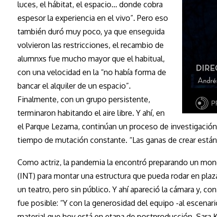
luces, el hábitat, el espacio… donde cobra
espesor la experiencia en el vivo”. Pero eso
también duró muy poco, ya que enseguida
volvieron las restricciones, el recambio de
alumnxs fue mucho mayor que el habitual,
con una velocidad en la “no había forma de
bancar el alquiler de un espacio”.
Finalmente, con un grupo persistente,
terminaron habitando el aire libre. Y ahí, en
el Parque Lezama, continúan un proceso de investigación
tiempo de mutación constante. “Las ganas de crear están,
Como actriz, la pandemia la encontró preparando un monól
(INT) para montar una estructura que pueda rodar en plaza
un teatro, pero sin público. Y ahí apareció la cámara y, co
fue posible: “Y con la generosidad del equipo -al escena
material que hoy está en etapa de postproducción. Sara Ka