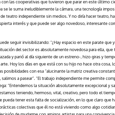
a con las cooperativas que tuvieron que parar en este último cie
ctúa se le suma ineludiblemente la cámara, una tecnología impos
 de teatro independiente sin medios. Y no diría hacer teatro, ha
espierta interés y que puede ser algo novedoso, interesante c
uede seguir invisibilizando: “¿Hay espacio en este parate que y
ituación del sector es absolutamente novedosa para ella, que 
da y parió al día siguiente de un estreno-, hizo giras y tem
arte. Hoy los días en que está con su hijo no hace otra cosa, l
posibilidades con esa “alucinante la matriz creativa constan
 salimos a pasear”. “El trabajo independiente me permite comp
 agrega: “Entendemos la situación absolutamente excepcional y 
estamos teniendo, hermoso, vital, creativo, pero todo el tiemp
pueda tener esta falta de socialización, en lo que claro que h
ácticas colectivas que él no está viviendo como algo cotidia
decisión de mudarme con amigos artistas para una convivenci