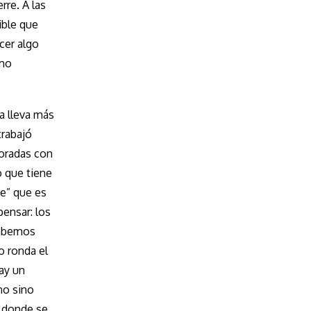
rre. A las
ible que
cer algo
omo
a lleva más
trabajó
poradas con
o que tiene
te” que es
ensar: los
sabemos
o ronda el
ay un
no sino
a donde se