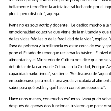
bellamente terrorífico: la actriz teatral luchando por el i
plural, pero distinto”, agrega.
Ivana no es solo actriz y docente. “Le dedico mucho a la m
emocionalidad colectiva que viene de la militancia y que t
de las vidas frágiles o de la fragilidad de la vida”, expl
línea de pobreza y la militancia es estar cerca de eso y a
pone el Estado de tener que reclamar lo básico. ¡El nive
alimentaria y el Ministerio de Cultura nos dice que no s
del titular de la cartera de Cultura en la Ciudad, Enriqu
capacidad marketinera”, sostiene: “Su discurso de ‘aguan
empadronarse para recibir una ayuda vinculada al aliment
saber para qué están y qué hacen con el presupuesto”.
Hace unos meses, con mucho esfuerzo, Ivana pudo volver a
después de apenas dos funciones tuvieron que parar otra v