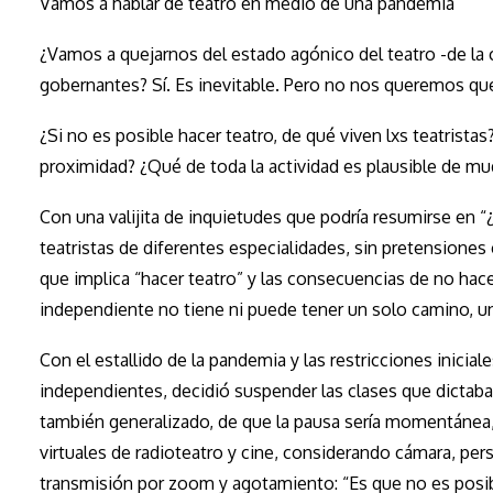
Vamos a hablar de teatro en medio de una pandemia
¿Vamos a quejarnos del estado agónico del teatro -de la 
gobernantes? Sí. Es inevitable. Pero no nos queremos que
¿Si no es posible hacer teatro, de qué viven lxs teatrist
proximidad? ¿Qué de toda la actividad es plausible de mud
Con una valijita de inquietudes que podría resumirse en 
teatristas de diferentes especialidades, sin pretensiones
que implica “hacer teatro” y las consecuencias de no hace
independiente no tiene ni puede tener un solo camino, un
Con el estallido de la pandemia y las restricciones inici
independientes, decidió suspender las clases que dictaba 
también generalizado, de que la pausa sería momentánea, 
virtuales de radioteatro y cine, considerando cámara, per
transmisión por zoom y agotamiento: “Es que no es posib