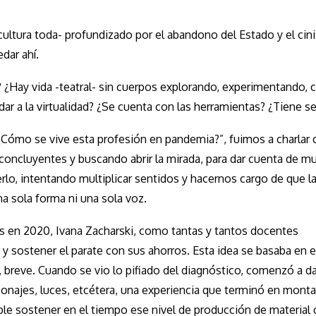
cultura toda- profundizado por el abandono del Estado y el cin
dar ahí.
as? ¿Hay vida -teatral- sin cuerpos explorando, experimentando,
ar a la virtualidad? ¿Se cuenta con las herramientas? ¿Tiene s
“¿Cómo se vive esta profesión en pandemia?”, fuimos a charlar
 concluyentes y buscando abrir la mirada, para dar cuenta de m
rlo, intentando multiplicar sentidos y hacernos cargo de que la
a sola forma ni una sola voz.
ales en 2020, Ivana Zacharski, como tantas y tantos docentes
y sostener el parate con sus ahorros. Esta idea se basaba en e
breve. Cuando se vio lo pifiado del diagnóstico, comenzó a dar
sonajes, luces, etcétera, una experiencia que terminó en monta
le sostener en el tiempo ese nivel de producción de material 