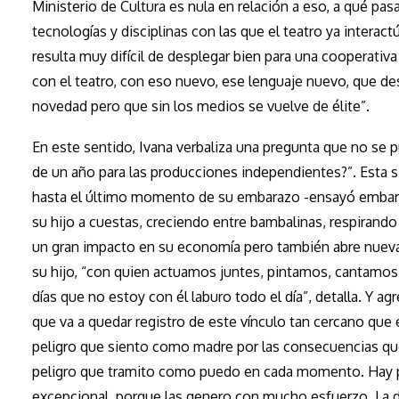
Ministerio de Cultura es nula en relación a eso, a qué pas
tecnologías y disciplinas con las que el teatro ya intera
resulta muy difícil de desplegar bien para una cooperativa
con el teatro, con eso nuevo, ese lenguaje nuevo, que d
novedad pero que sin los medios se vuelve de élite”.
En este sentido, Ivana verbaliza una pregunta que no se p
de un año para las producciones independientes?”. Esta s
hasta el último momento de su embarazo -ensayó embaraza
su hijo a cuestas, creciendo entre bambalinas, respirando 
un gran impacto en su economía pero también abre nuevas 
su hijo, “con quien actuamos juntes, pintamos, cantamos,
días que no estoy con él laburo todo el día”, detalla. Y
que va a quedar registro de este vínculo tan cercano que 
peligro que siento como madre por las consecuencias que 
peligro que tramito como puedo en cada momento. Hay pr
excepcional, porque las genero con mucho esfuerzo. La 