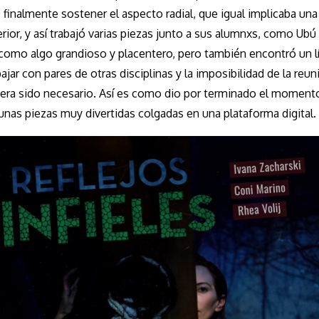
finalmente sostener el aspecto radial, que igual implicaba una
ior, y así trabajó varias piezas junto a sus alumnxs, como Ubú 
 como algo grandioso y placentero, pero también encontró un l
ajar con pares de otras disciplinas y la imposibilidad de la reun
iera sido necesario. Así es como dio por terminado el moment
unas piezas muy divertidas colgadas en una plataforma digital.