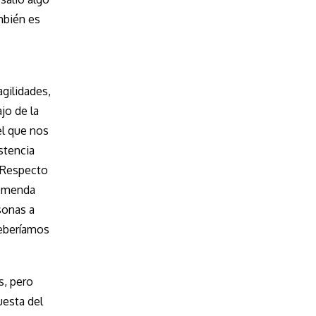
ambién es
agilidades,
jo de la
el que nos
stencia
. Respecto
remenda
sonas a
deberíamos
s, pero
uesta del