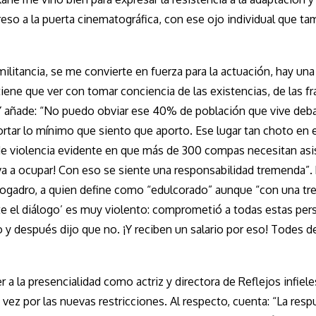
ngreso a la puerta cinematográfica, con ese ojo individual que t
ilitancia, se me convierte en fuerza para la actuación, hay una
iene que ver con tomar conciencia de las existencias, de las fr
ica. Y añade: “No puedo obviar ese 40% de población que vive deba
portar lo mínimo que siento que aporto. Ese lugar tan choto en 
l de violencia evidente en que más de 300 compas necesitan asi
e va a ocupar! Con eso se siente una responsabilidad tremenda”
e Avogadro, a quien define como “edulcorado” aunque “con una t
te el diálogo’ es muy violento: comprometió a todas estas per
o y después dijo que no. ¡Y reciben un salario por eso! Todes 
 la presencialidad como actriz y directora de Reflejos infiele
ez por las nuevas restricciones. Al respecto, cuenta: “La resp