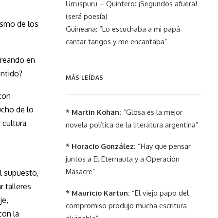
Urruspuru – Quintero: ¡Segundos afuera!
(será poesía)
ismo de los
Guineana: “Lo escuchaba a mi papá
cantar tangos y me encantaba”
 creando en
entido?
MÁS LEÍDAS
 con
ucho de lo
* Martin Kohan:
“Glosa es la mejor
 cultura
novela política de la literatura argentina”
* Horacio González:
“Hay que pensar
juntos a El Eternauta y a Operación
Masacre”
l supuesto,
 talleres
* Mauricio Kartun:
“El viejo papo del
je,
compromiso produjo mucha escritura
con la