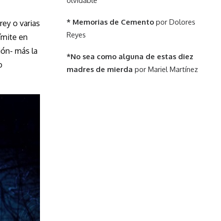
olvidable”
* Memorias de Cemento
por Dolores
rey o varias
Reyes
ímite en
ión- más la
*No sea como alguna de estas diez
o
madres de mierda
por Mariel Martínez