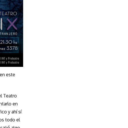
 en este
el Teatro
ntarlo en
co y ahí sí
os todo el
salió algo