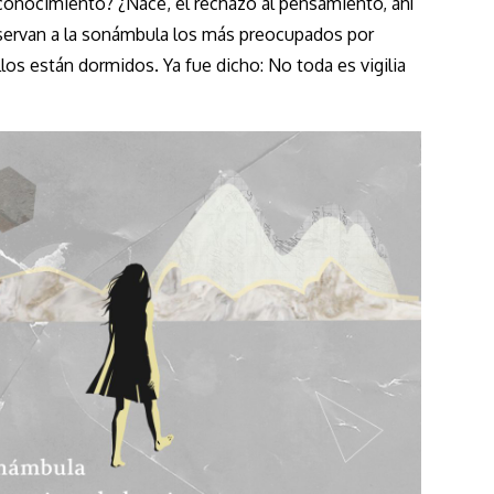
 conocimiento? ¿Nace, el rechazo al pensamiento, ahí
ervan a la sonámbula los más preocupados por
os están dormidos. Ya fue dicho: No toda es vigilia