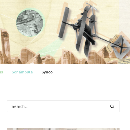
es
Sonámbula
Synco