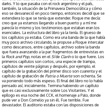
darks. Y lo que pasaba con el rock argentino y el país,
también, la situación de la Primavera Democrática y cómo
eso se desvaneció en poco tiempo, entonces decidí que se
extendiera lo que se tenía que extender. Roque me decía:
creo que ya estamos llegando a buen puerto y a mí me
parecía lo mismo y los testimonios que estaban eran los
esenciales. La estructura del libro ya la tenía. El grueso de
los capítulos ya estaba. Como era una banda de la que había
muy poco archivo circulando, le propuse a Roque intercalar
como descansos, entre capítulos, archivo sobre la banda
que fuera avanzando a la par: fragmentos de entrevistas en
la
Rock and Pop
, notas en el
Sí
de
Clarín
o lo que fuere. Los
primeros capítulos son cortos, una especie de trampa,
capítulos de veinte páginas y después, por ejemplo, el
capítulo de la grabación del primer disco son cuarenta y el
capítulo de grabación de
Patria o Muerte
son ochenta. Se
va poniendo todo más espeso. El final del libro no lo había
pensado así, inicialmente. Termina habiendo un capítulo
que es casi exclusivamente sobre Los Visitantes. Y el
epílogo es esa noche del CCK, el homenaje a Palo, donde
pude ver a Don Cornelio ya sin él. Fue terrible. Fue
devastador. El auditorio estaba con las disposiciones de