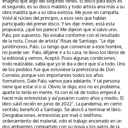
imagino que algo del segundo tenés. El disco para ellos es
el segundo, es su disco maldito y todo artista ama más a su
obra maldita que a su obra exitosa. Me puse en campaña.
Volví al núcleo del principio, a esos seis que habían
participado del primer disco. Y les dije: miren, está esta
propuesta, ¿qué les parece? Me dijeron que sí salvo uno.
Palo, por supuesto. No estaba conforme con el resultado
de la nota. Cosas de artista” Risas de Santiago. “Le dije:
juntémonos, Palo. Lo tengo que convencer a este hombre,
no puede ser. Palo, déjame ir a tu casa, te llevo los libros de
la editorial y vemos. Aceptó. Puso algunas condiciones,
todo realizable, sabía que yo le iba a decir que sí a todo. Uno
de los pedidos fue que estuviese la prehistoria de Don
Cornelio, porque son importantes todos los años
formativos. Dale Palo, vamos para adelante. Y tal persona
tiene que estar sí o sí. Obvio, le digo, eso no es problema,
aparte lo tenía en mente. Ya con el ok de todos empecé a
hacer más entrevistas y así pasaron cuatro años y medio. El
libro salió recién en junio de 2022”. La pandemia, en cierto
sentido, benefició a Santiago. Se abocó a terminar el libro.
Desgrabaciones, entrevistas por mail o teléfono,
ordenamiento del material. odo el trabajo encerrado en un
dos ambientes compartido con su novia y los gatos de la