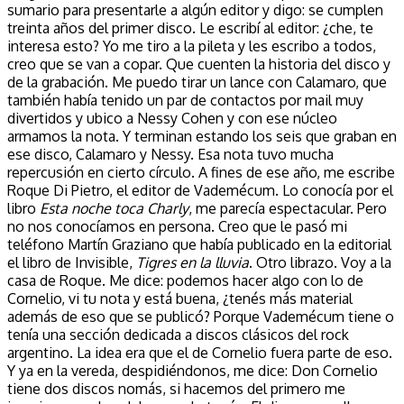
sumario para presentarle a algún editor y digo: se cumplen
treinta años del primer disco. Le escribí al editor: ¿che, te
interesa esto? Yo me tiro a la pileta y les escribo a todos,
creo que se van a copar. Que cuenten la historia del disco y
de la grabación. Me puedo tirar un lance con Calamaro, que
también había tenido un par de contactos por mail muy
divertidos y ubico a Nessy Cohen y con ese núcleo
armamos la nota. Y terminan estando los seis que graban en
ese disco, Calamaro y Nessy. Esa nota tuvo mucha
repercusión en cierto círculo. A fines de ese año, me escribe
Roque Di Pietro, el editor de Vademécum. Lo conocía por el
libro
Esta noche toca Charly
, me parecía espectacular. Pero
no nos conocíamos en persona. Creo que le pasó mi
teléfono Martín Graziano que había publicado en la editorial
el libro de Invisible,
Tigres en la lluvia
. Otro librazo. Voy a la
casa de Roque. Me dice: podemos hacer algo con lo de
Cornelio, vi tu nota y está buena, ¿tenés más material
además de eso que se publicó? Porque Vademécum tiene o
tenía una sección dedicada a discos clásicos del rock
argentino. La idea era que el de Cornelio fuera parte de eso.
Y ya en la vereda, despidiéndonos, me dice: Don Cornelio
tiene dos discos nomás, si hacemos del primero me