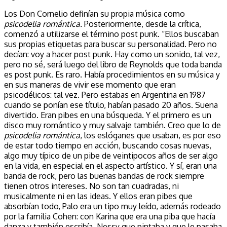
Los Don Cornelio definían su propia música como
psicodelia romántica.
Posteriormente, desde la crítica,
comenzó a utilizarse el término post punk. “Ellos buscaban
sus propias etiquetas para buscar su personalidad. Pero no
decían: voy a hacer post punk. Hay como un sonido, tal vez,
pero no sé, será luego del libro de Reynolds que toda banda
es post punk. Es raro. Había procedimientos en su música y
en sus maneras de vivir ese momento que eran
psicodélicos: tal vez. Pero estabas en Argentina en 1987
cuando se ponían ese título, habían pasado 20 años. Suena
divertido. Eran pibes en una búsqueda. Y el primero es un
disco muy romántico y muy salvaje también. Creo que lo de
psicodelia romántica
, los eslóganes que usaban, es por eso
de estar todo tiempo en acción, buscando cosas nuevas,
algo muy típico de un pibe de veintipocos años de ser algo
en la vida, en especial en el aspecto artístico. Y sí, eran una
banda de rock, pero las buenas bandas de rock siempre
tienen otros intereses. No son tan cuadradas, ni
musicalmente ni en las ideas. Y ellos eran pibes que
absorbían todo, Palo era un tipo muy leído, además rodeado
por la familia Cohen: con Karina que era una piba que hacía
danza y también escribía, Nessy que pintaba y que le pasaba