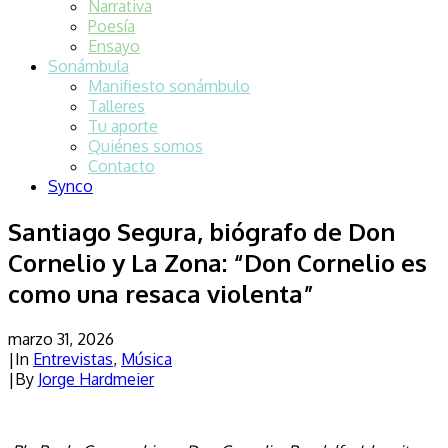
Narrativa
Poesía
Ensayo
Sonámbula
Manifiesto sonámbulo
Talleres
Tu aporte
Quiénes somos
Contacto
Synco
Santiago Segura, biógrafo de Don
Cornelio y La Zona: “Don Cornelio es
como una resaca violenta”
marzo 31, 2026
|
In
Entrevistas
,
Música
|
By
Jorge Hardmeier