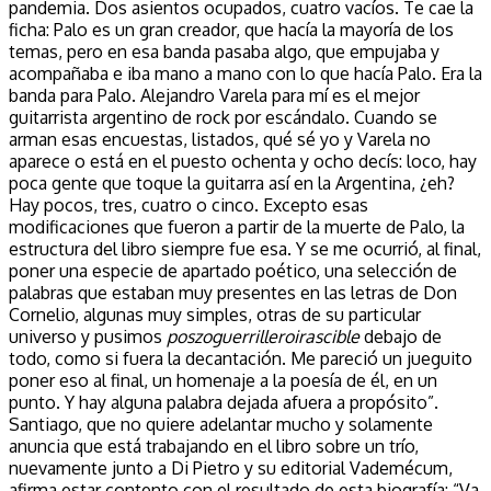
pandemia. Dos asientos ocupados, cuatro vacíos. Te cae la
ficha: Palo es un gran creador, que hacía la mayoría de los
temas, pero en esa banda pasaba algo, que empujaba y
acompañaba e iba mano a mano con lo que hacía Palo. Era la
banda para Palo. Alejandro Varela para mí es el mejor
guitarrista argentino de rock por escándalo. Cuando se
arman esas encuestas, listados, qué sé yo y Varela no
aparece o está en el puesto ochenta y ocho decís: loco, hay
poca gente que toque la guitarra así en la Argentina, ¿eh?
Hay pocos, tres, cuatro o cinco. Excepto esas
modificaciones que fueron a partir de la muerte de Palo, la
estructura del libro siempre fue esa. Y se me ocurrió, al final,
poner una especie de apartado poético, una selección de
palabras que estaban muy presentes en las letras de Don
Cornelio, algunas muy simples, otras de su particular
universo y pusimos
poszoguerrilleroirascible
debajo de
todo, como si fuera la decantación. Me pareció un jueguito
poner eso al final, un homenaje a la poesía de él, en un
punto. Y hay alguna palabra dejada afuera a propósito”.
Santiago, que no quiere adelantar mucho y solamente
anuncia que está trabajando en el libro sobre un trío,
nuevamente junto a Di Pietro y su editorial Vademécum,
afirma estar contento con el resultado de esta biografía: “Va