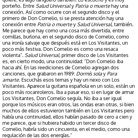
porteño. Entre
Salud Universal
y
Patria o muerte
hay una
conexión. Así como ocurre con el segundo disco y el
primero de Don Cornelio, si se presta atención hay una
conexión entre
Patria o muerte
y
Salud Universal
, también.
Me parece que hay como una cosa más divertida, entre
comillas, burlona, en el segundo disco de Cornelio, como
una ironía salvaje que después está en Los Visitantes, un
poco más festiva. Don Cornelio es como una resaca
violenta”.
Salud Universal
, primer disco de Los Visitantes
es, en cierto modo, una continuidad: “Don Cornelio iba
hacia ahí. En las reediciones de Cornelio agregan dos
canciones, que grabaron en 1989:
Dormís sola
y
Para
amarte
. Escuchás esos temas y hay un nexo con Los
Visitantes. Aparece la guitarra española en un solo, están un
poco más rocanroleros. Iba a pasar eso, si en lugar de armar
Los Visitantes, Don Cornelio seguía. No iba a ser igual
porque los músicos eran otros, las ondas eran otras, si bien
muchos de ellos estuvieron también en Los Visitantes pero
había una continuidad, ellos habían pasado de cero a cien y
me parece, que si hubiera habido un tercer disco de
Cornelio, habría sido un cincuenta, en el medio, como una
regulación de las dos energías.”