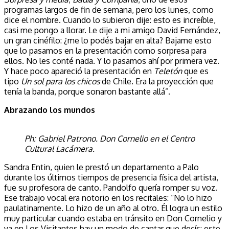
programas largos de fin de semana, pero los lunes, como
dice el nombre. Cuando lo subieron dije: esto es increíble,
casi me pongo a llorar. Le dije a mi amigo David Fernández,
un gran cinéfilo: ¿me lo podés bajar en alta? Bajame esto
que lo pasamos en la presentación como sorpresa para
ellos. No les conté nada. Y lo pasamos ahí por primera vez.
Y hace poco apareció la presentación en
Teletón
que es
tipo
Un sol para los chicos
de Chile. Era la proyección que
tenía la banda, porque sonaron bastante allá”.
Abrazando los mundos
Ph: Gabriel Patrono. Don Cornelio en el Centro
Cultural Lacámera.
Sandra Entin, quien le prestó un departamento a Palo
durante los últimos tiempos de presencia física del artista,
fue su profesora de canto. Pandolfo quería romper su voz.
Ese trabajo vocal era notorio en los recitales: “No lo hizo
paulatinamente. Lo hizo de un año al otro. Él logra un estilo
muy particular cuando estaba en tránsito en Don Cornelio y
ya en Los Visitantes hay un modo de cantar que decís: este