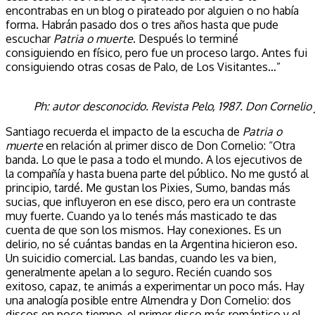
encontrabas en un blog o pirateado por alguien o no había
forma. Habrán pasado dos o tres años hasta que pude
escuchar
Patria o muerte
. Después lo terminé
consiguiendo en físico, pero fue un proceso largo. Antes fui
consiguiendo otras cosas de Palo, de Los Visitantes…”
Ph: autor desconocido. Revista Pelo, 1987. Don Cornelio
Santiago recuerda el impacto de la escucha de
Patria o
muerte
en relación al primer disco de Don Cornelio: “Otra
banda. Lo que le pasa a todo el mundo. A los ejecutivos de
la compañía y hasta buena parte del público. No me gustó al
principio, tardé. Me gustan los Pixies, Sumo, bandas más
sucias, que influyeron en ese disco, pero era un contraste
muy fuerte. Cuando ya lo tenés más masticado te das
cuenta de que son los mismos. Hay conexiones. Es un
delirio, no sé cuántas bandas en la Argentina hicieron eso.
Un suicidio comercial. Las bandas, cuando les va bien,
generalmente apelan a lo seguro. Recién cuando sos
exitoso, capaz, te animás a experimentar un poco más. Hay
una analogía posible entre Almendra y Don Cornelio: dos
discos en poco tiempo, el primer disco más romántico y el