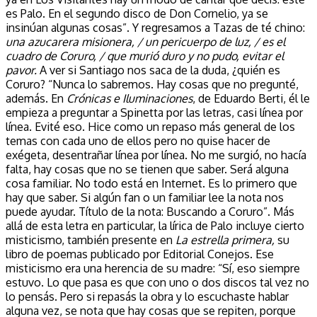
es Palo. En el segundo disco de Don Cornelio, ya se
insinúan algunas cosas”. Y regresamos a Tazas de té chino:
una azucarera misionera, / un pericuerpo de luz, / es el
cuadro de Coruro, / que murió duro y no pudo, evitar el
pavor.
A ver si Santiago nos saca de la duda, ¿quién es
Coruro? “Nunca lo sabremos. Hay cosas que no pregunté,
además. En
Crónicas e Iluminaciones
, de Eduardo Berti, él le
empieza a preguntar a Spinetta por las letras, casi línea por
línea. Evité eso. Hice como un repaso más general de los
temas con cada uno de ellos pero no quise hacer de
exégeta, desentrañar línea por línea. No me surgió, no hacía
falta, hay cosas que no se tienen que saber. Será alguna
cosa familiar. No todo está en Internet. Es lo primero que
hay que saber. Si algún fan o un familiar lee la nota nos
puede ayudar. Título de la nota: Buscando a Coruro”. Más
allá de esta letra en particular, la lírica de Palo incluye cierto
misticismo, también presente en
La estrella primera,
su
libro de poemas publicado por Editorial Conejos. Ese
misticismo era una herencia de su madre: “Sí, eso siempre
estuvo. Lo que pasa es que con uno o dos discos tal vez no
lo pensás. Pero si repasás la obra y lo escuchaste hablar
alguna vez, se nota que hay cosas que se repiten, porque