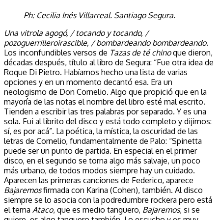
Ph: Cecilia Inés Villarreal. Santiago Segura.
Una vitrola agogó, / tocando y tocando, /
pozoguerrilleroirascible, / bombardeando bombardeando.
Los inconfundibles versos de
Tazas de té chino
que dieron,
décadas después, título al libro de Segura: “Fue otra idea de
Roque Di Pietro. Habíamos hecho una lista de varias
opciones y en un momento decantó esa. Era un
neologismo de Don Cornelio. Algo que propició que en la
mayoría de las notas el nombre del libro esté mal escrito.
Tienden a escribir las tres palabras por separado. Y es una
sola. Fui al librito del disco y está todo completo y dijimos:
sí, es por acá”. La poética, la mística, la oscuridad de las
letras de Cornelio, fundamentalmente de Palo: “Spinetta
puede ser un punto de partida. En especial en el primer
disco, en el segundo se torna algo más salvaje, un poco
más urbano, de todos modos siempre hay un cuidado.
Aparecen las primeras canciones de Federico, aparece
Bajaremos
firmada con Karina (Cohen), también. Al disco
siempre se lo asocia con la podredumbre rockera pero está
el tema
Ataco
, que es medio tanguero,
Bajaremos
, si se
quiere, es algo tanguero también. Lo escucho y es muy