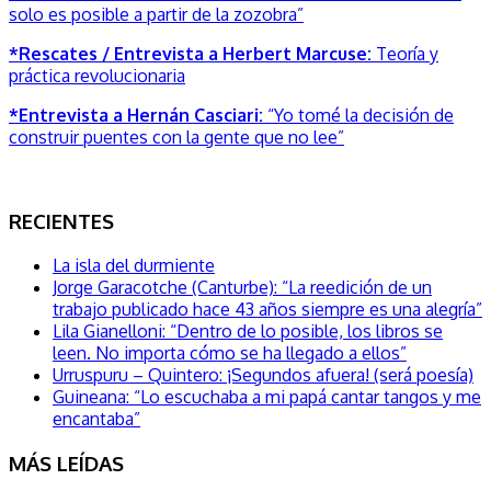
solo es posible a partir de la zozobra”
*Rescates / Entrevista a Herbert Marcuse:
Teoría y
práctica revolucionaria
*Entrevista a Hernán Casciari:
“Yo tomé la decisión de
construir puentes con la gente que no lee”
RECIENTES
La isla del durmiente
Jorge Garacotche (Canturbe): “La reedición de un
trabajo publicado hace 43 años siempre es una alegría”
Lila Gianelloni: “Dentro de lo posible, los libros se
leen. No importa cómo se ha llegado a ellos”
Urruspuru – Quintero: ¡Segundos afuera! (será poesía)
Guineana: “Lo escuchaba a mi papá cantar tangos y me
encantaba”
MÁS LEÍDAS