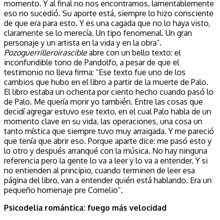
momento. Y al final no nos encontramos, lamentablemente
eso no sucedió. Su aporte está, siempre lo hizo consciente
de que era para esto. Y es una cagada que no lo haya visto,
claramente se lo merecía. Un tipo fenomenal. Un gran
personaje y un artista en la vida y en la obra”.
Pozoguerrilleroirascible
abre con un bello texto: el
inconfundible tono de Pandolfo, a pesar de que el
testimonio no lleva firma: “Ese texto fue uno de los
cambios que hubo en el libro a partir de la muerte de Palo.
El libro estaba un ochenta por ciento hecho cuando pasó lo
de Palo. Me quería morir yo también. Entre las cosas que
decidí agregar estuvo ese texto, en el cual Palo habla de un
momento clave en su vida, las operaciones, una cosa un
tanto mística que siempre tuvo muy arraigada. Y me pareció
que tenía que abrir eso. Porque aparte dice: me pasó esto y
lo otro y después arranqué con la música. No hay ninguna
referencia pero la gente lo va a leer y lo va a entender. Y si
no entienden al principio, cuando terminen de leer esa
página del libro, van a entender quién está hablando. Era un
pequeño homenaje pre Cornelio”.
Psicodelia romántica: fuego más velocidad