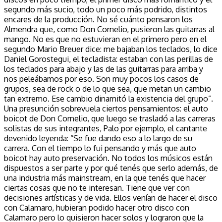
segundo más sucio, todo un poco más podrido, distintos
encares de la producción. No sé cuánto pensaron los
Almendra que, como Don Cornelio, pusieron las guitarras al
mango. No es que no estuvieran en el primero pero en el
segundo Mario Breuer dice: me bajaban los teclados, lo dice
Daniel Gorostegui, el tecladista: estaban con las perillas de
los teclados para abajo y las de las guitarras para arriba y
nos peleábamos por eso. Son muy pocos los casos de
grupos, sea de rock o de lo que sea, que metan un cambio
tan extremo. Ese cambio dinamitó la existencia del grupo”.
Una presunción sobrevuela ciertos pensamientos: el auto
boicot de Don Cornelio, que luego se trasladó a las carreras
solistas de sus integrantes, Palo por ejemplo, el cantante
devenido leyenda: “Se fue dando eso a lo largo de su
carrera. Con el tiempo lo fui pensando y más que auto
boicot hay auto preservación. No todos los músicos están
dispuestos a ser parte y por qué tenés que serlo además, de
una industria más mainstream, en la que tenés que hacer
ciertas cosas que no te interesan. Tiene que ver con
decisiones artísticas y de vida. Ellos venían de hacer el disco
con Calamaro, hubieran podido hacer otro disco con
Calamaro pero lo quisieron hacer solos y lograron que la