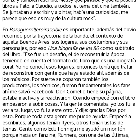
libros a Palo, a Claudio, a todos, el tema del cine también.
Se juntaban a escribir y a pintar, había una curiosidad, me
parece que eso es muy de la cultura rock”.
En
Pozoguerrilleroirascible
es importante, además del obvio
recorrido por la trayectoria de la banda, el contexto de
aquella Buenos Aires, sus lugares, sus costumbres y sus
personajes, por eso
Una biografía de los 80
como subtítulo
del libro. “Ese fue un desafío, el de reconstruir la época,
teniendo en cuenta el formato del libro que es una biografía
coral. Yo no conocí esos lugares, entonces tenía que tratar
de reconstruir con gente que haya estado ahí, además de
los músicos. Por suerte se coparon también los
productores, los técnicos, fueron fundamentales los fans:
ahí me salvó Facebook. Don Cornelio tiene su página,
estaba inactiva y la reactivaron. Cuando empecé con el libro
empezaron a subir cosas. Y la gente comentaba: yo los fui a
ver a tal lugar, yo fui a este otro. Y dije: gracias Dios por
esto. Porque toda esta gente me puede ayudar. Empecé a
escribirles, algunos tenían flyers, otros tenían listas de
temas. Gente como Edu Formigli me ayudó un montón,
porque hacía un fanzine, Runners, con una de las últimas,