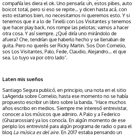
compañía les diera el ok. Uno pensaría: uh, estos pibes, auto
boicot total, pero si eso se repite… y dicen hasta acá, con
esto estamos bien, no necesitamos ni queremos esto. Y si
tenemos que ir a lo de Tinelli con Los Visitantes y tenemos
que hacer play back, nos rompe las pelotas; vamos a hacer
otra cosa. Y así siempre. ¿Qué diría uno mirándolo de
afuera? Che, tendrían que haberlo hecho y se llenaban de
guita. Pero no querés ser Ricky Martin. Sos Don Cornelio,
sos Los Visitantes, Palo, Fede, Claudio, Alejandro… el que
sea. Lo tuyo va por otro lado”.
Laten mis sueños
Santiago Segura publicó, en principio, una nota en el sitio
LaAgenda sobre Cornelio, hasta ese momento no se había
propuesto escribir un libro sobre la banda. “Hace muchos
años escribo en medios. Siempre me interesó entrevistar,
conocer a los músicos que admiro. A Palo y a Federico
(Ghazarossian) ya los conocía. En algún momento de ese
periplo los entrevisté para algún programa de radio o para el
blog
La música es del aire
. En 2017 estaba pensando un