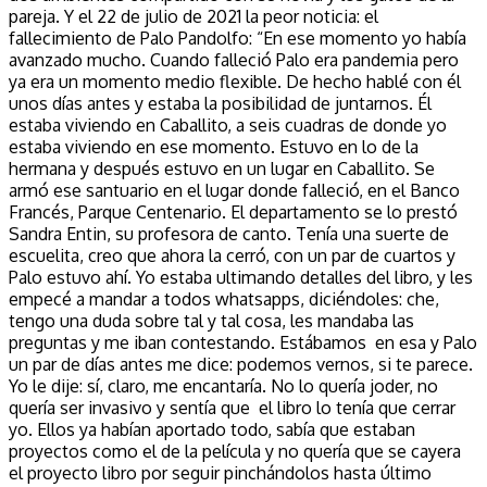
pareja. Y el 22 de julio de 2021 la peor noticia: el
fallecimiento de Palo Pandolfo: “En ese momento yo había
avanzado mucho. Cuando falleció Palo era pandemia pero
ya era un momento medio flexible. De hecho hablé con él
unos días antes y estaba la posibilidad de juntarnos. Él
estaba viviendo en Caballito, a seis cuadras de donde yo
estaba viviendo en ese momento. Estuvo en lo de la
hermana y después estuvo en un lugar en Caballito. Se
armó ese santuario en el lugar donde falleció, en el Banco
Francés, Parque Centenario. El departamento se lo prestó
Sandra Entin, su profesora de canto. Tenía una suerte de
escuelita, creo que ahora la cerró, con un par de cuartos y
Palo estuvo ahí. Yo estaba ultimando detalles del libro, y les
empecé a mandar a todos whatsapps, diciéndoles: che,
tengo una duda sobre tal y tal cosa, les mandaba las
preguntas y me iban contestando. Estábamos en esa y Palo
un par de días antes me dice: podemos vernos, si te parece.
Yo le dije: sí, claro, me encantaría. No lo quería joder, no
quería ser invasivo y sentía que el libro lo tenía que cerrar
yo. Ellos ya habían aportado todo, sabía que estaban
proyectos como el de la película y no quería que se cayera
el proyecto libro por seguir pinchándolos hasta último