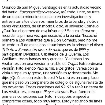
Oriundo de San Miguel, Santiago es en la actualidad vecino
del barrio.
Pozoguerrilleroirascible,
así, todo junto, se trata
de un trabajo minucioso basado en investigaciones y
entrevistas a los diversos miembros de la banda y a otros
seres vinculados, de un modo u otro, al universo Cornelio.
¿Cuál fue el germen de esa búsqueda? Segura afirma no
recordar la primera vez que escuchó a la banda: “Escuché
primero a Los Visitantes que a Don Cornelio, pero no me
acuerdo cuál de estas dos situaciones es la primera: el disco
Tributo a Sandro: Un disco de rock
, que es de 1999 y
participaban Divididos, Caballeros de la Quema, Los
Cadillacs, todas bandas muy grandes. Y estaban Los
Visitantes con una versión increíble de
Trigal
. Extraordinaria
versión, Palo siendo Palo al mil, a los gritos, Varela con la
viola a tope, muy groso, una versión muy descarnada. Me
dije: ¿Quiénes son estos locos? Y la otra es un compilado,
que me pasó un compañero de colegio, de alguna revista de
los noventas. Todas canciones del 92, 93 y tenía un tema de
Los Visitantes, creo que
Playas oscuras
. Esas fueron las
primeras conexiones con Palo. Y después empecé a
comprarme cosas, todo muy lento. Estoy hablando de fines