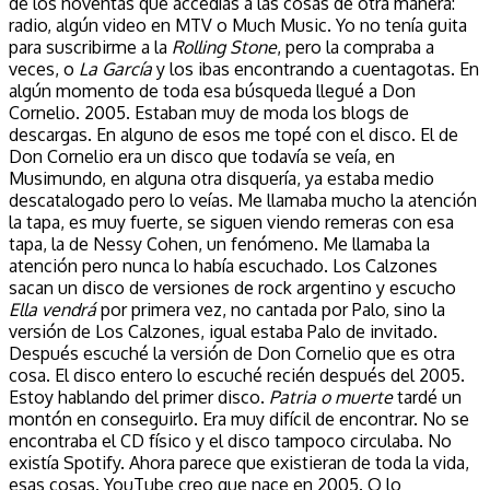
de los noventas que accedías a las cosas de otra manera:
radio, algún video en MTV o Much Music. Yo no tenía guita
para suscribirme a la
Rolling Stone
, pero la compraba a
veces, o
La García
y los ibas encontrando a cuentagotas. En
algún momento de toda esa búsqueda llegué a Don
Cornelio. 2005. Estaban muy de moda los blogs de
descargas. En alguno de esos me topé con el disco. El de
Don Cornelio era un disco que todavía se veía, en
Musimundo, en alguna otra disquería, ya estaba medio
descatalogado pero lo veías. Me llamaba mucho la atención
la tapa, es muy fuerte, se siguen viendo remeras con esa
tapa, la de Nessy Cohen, un fenómeno. Me llamaba la
atención pero nunca lo había escuchado. Los Calzones
sacan un disco de versiones de rock argentino y escucho
Ella vendrá
por primera vez, no cantada por Palo, sino la
versión de Los Calzones, igual estaba Palo de invitado.
Después escuché la versión de Don Cornelio que es otra
cosa. El disco entero lo escuché recién después del 2005.
Estoy hablando del primer disco.
Patria o muerte
tardé un
montón en conseguirlo. Era muy difícil de encontrar. No se
encontraba el CD físico y el disco tampoco circulaba. No
existía Spotify. Ahora parece que existieran de toda la vida,
esas cosas. YouTube creo que nace en 2005. O lo