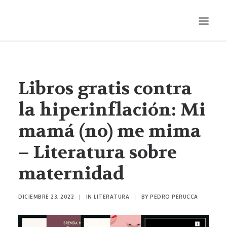
LITERATURA
AUDIOVISUALES
Libros gratis contra
ENTREVISTAS
la hiperinflación: Mi
HISTORIETA
mamá (no) me mima
MÚSICA
– Literatura sobre
TEATRO
PRODUCCIONES
maternidad
SONÁMBULA
SYNCO
DICIEMBRE 23, 2022
|
IN
LITERATURA
|
BY
PEDRO PERUCCA