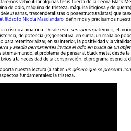
aremos vehiculizar algunas tesis-fuerza de la Teoría Black Me
na de odio, máquina de tristeza, máquina litigiosa y de guerra
s (deleuzeanas, trascendetalistas o posestructuralistas) que bu
el filósofo Nicola Masciandaro
, definimos y precisamos nuestra
encia cósmica amatoria. Desde este
sensorium
patémico,
el amor
stencia, de potencia (re)generativa, en suma, un malla de poder 
para reterritorializar, en su interior, la positividad y la vital
rra y asedio permanentes invoca el odio en busca de un objeti
e sistema-mundo, el problema de pensar al black metal desde l
bríos a la necesidad de la conspiración, el programa esencial d
oporta nuestra lectura (a saber,
un género que se presenta como
spectos fundamentales: la tristeza.