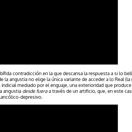
bífida contradicción en la que descansa la respuesta a si lo be
de la angustia no elige la única variante de acceder a lo Real (l
l indicial mediado por el enguaje, una exterioridad que produc
 la angustia
desde fuera
a través de un artificio, que, en este c
lancólico-depresivo.