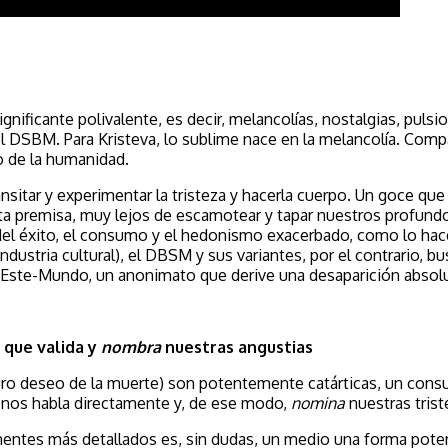
ificante polivalente, es decir, melancolías, nostalgias, pulsi
 el DSBM.
Para Kristeva, lo sublime nace en la melancolía. Compar
mo de la humanidad.
sitar y experimentar la tristeza y hacerla cuerpo. Un goce que
ta premisa, muy lejos de escamotear y tapar nuestros profundo
, del éxito, el consumo y el hedonismo exacerbado, como lo hace
ustria cultural), el DBSM y sus variantes, por el contrario, bu
Este-Mundo, un anonimato que derive una desaparición absoluta
a que valida y
nombra
nuestras angustias
scuro deseo de la muerte) son potentemente catárticas, un con
e nos habla directamente y, de ese modo,
nomina
nuestras tris
nentes más detallados es, sin dudas, un medio una forma poten