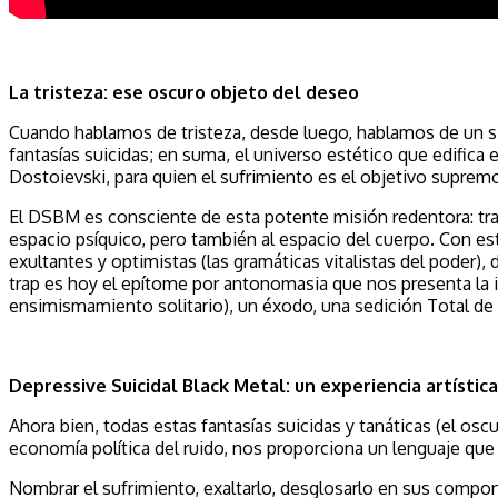
La tristeza: ese oscuro objeto del deseo
Cuando hablamos de tristeza, desde luego, hablamos de un sign
fantasías suicidas; en suma, el universo estético que edifica
Dostoievski, para quien el sufrimiento es el objetivo supre
El DSBM es consciente de esta potente misión redentora: tran
espacio psíquico, pero también al espacio del cuerpo. Con es
exultantes y optimistas (las gramáticas vitalistas del poder)
trap es hoy el epítome por antonomasia que nos presenta la ind
ensimismamiento solitario), un éxodo, una sedición Total de 
Depressive Suicidal Black Metal: un experiencia artístic
Ahora bien, todas estas fantasías suicidas y tanáticas (el o
economía política del ruido, nos proporciona un lenguaje qu
Nombrar el sufrimiento, exaltarlo, desglosarlo en sus compo