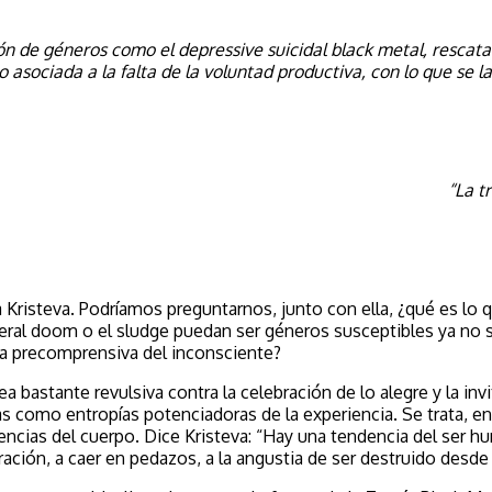
 de géneros como el depressive suicidal black metal, rescata
mo
asociada a la falta de la voluntad productiva, con lo que se l
“La t
lia Kristeva. Podríamos preguntarnos, junto con ella, ¿qué es lo
uneral doom o el sludge puedan ser géneros susceptibles ya no
ma precomprensiva del inconsciente?
ea bastante revulsiva contra la celebración de lo alegre y la inv
cas como entropías potenciadoras de la experiencia. Se trata, e
cias del cuerpo. Dice Kristeva: “Hay una tendencia del ser h
ración, a caer en pedazos, a la angustia de ser destruido desd