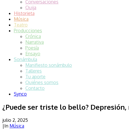
Conversaciones
Ouija
Historieta
Música
Teatro
Producciones
Crónica
Narrativa
Poesía
Ensayo
Sonámbula
Manifiesto sonámbulo
Talleres
Tu aporte
Quiénes somos
Contacto
Synco
¿Puede ser triste lo bello? Depresión
julio 2, 2025
|
In
Música