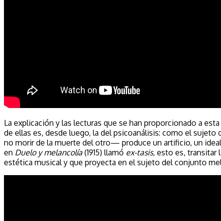
La explicación y las lecturas que se han proporcionado a esta 
de ellas es, desde luego, la del psicoanálisis: como el sujeto 
no morir de la muerte del otro— produce un artificio, un idea
en
Duelo y melancolía
(1915) llamó
ex-tasis
, esto es, transitar
estética musical y que proyecta en el sujeto del conjunto me