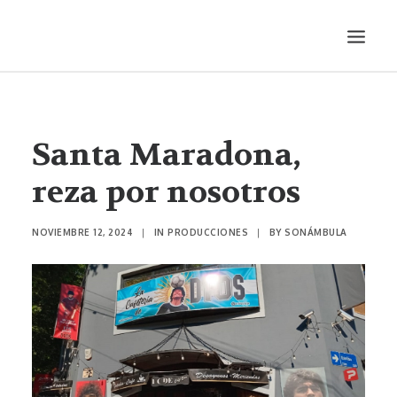
LITERATURA
AUDIOVISUALES
Santa Maradona,
ENTREVISTAS
reza por nosotros
HISTORIETA
MÚSICA
NOVIEMBRE 12, 2024
|
IN
PRODUCCIONES
|
BY
SONÁMBULA
TEATRO
PRODUCCIONES
SONÁMBULA
SYNCO