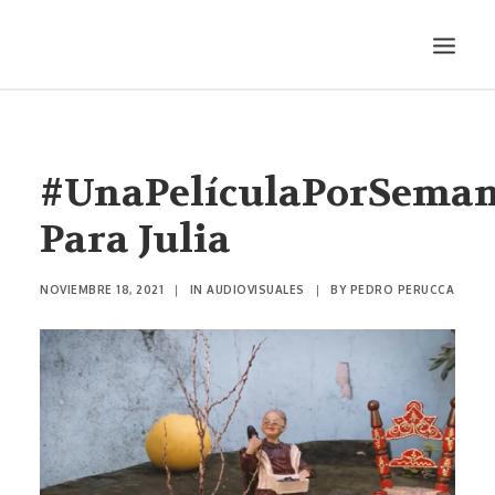
LITERATURA
AUDIOVISUALES
#UnaPelículaPorSeman
ENTREVISTAS
Para Julia
HISTORIETA
MÚSICA
NOVIEMBRE 18, 2021
|
IN
AUDIOVISUALES
|
BY
PEDRO PERUCCA
TEATRO
PRODUCCIONES
SONÁMBULA
SYNCO