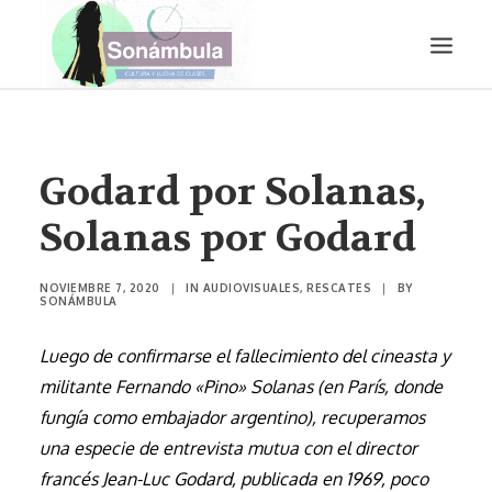
LITERATURA
AUDIOVISUALES
Godard por Solanas,
ENTREVISTAS
Solanas por Godard
HISTORIETA
MÚSICA
NOVIEMBRE 7, 2020
|
IN
AUDIOVISUALES
,
RESCATES
|
BY
SONÁMBULA
TEATRO
Luego de confirmarse el fallecimiento del cineasta y
PRODUCCIONES
militante Fernando «Pino» Solanas (en París, donde
SONÁMBULA
fungía como embajador argentino), recuperamos
SYNCO
una especie de entrevista mutua con el director
francés Jean-Luc Godard, publicada en 1969, poco