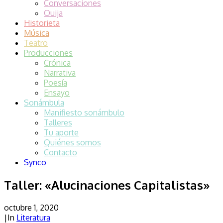
Conversaciones
Ouija
Historieta
Música
Teatro
Producciones
Crónica
Narrativa
Poesía
Ensayo
Sonámbula
Manifiesto sonámbulo
Talleres
Tu aporte
Quiénes somos
Contacto
Synco
Taller: «Alucinaciones Capitalistas»
octubre 1, 2020
|
In
Literatura