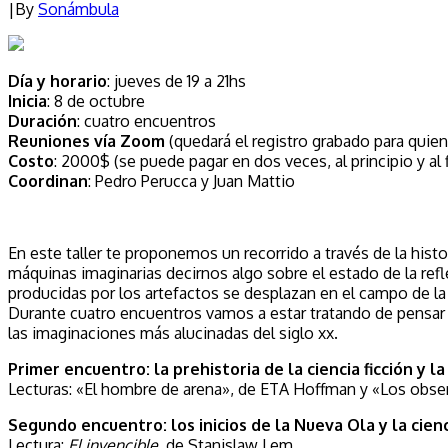
|
By
Sonámbula
Día y horario
: jueves de 19 a 21hs
Inicia
: 8 de octubre
Duración
: cuatro encuentros
Reuniones vía Zoom
(quedará el registro grabado para quien
Costo
: 2000$ (se puede pagar en dos veces, al principio y al fi
Coordinan
: Pedro Perucca y Juan Mattio
En este taller te proponemos un recorrido a través de la histo
máquinas imaginarias decirnos algo sobre el estado de la refl
producidas por los artefactos se desplazan en el campo de la 
Durante cuatro encuentros vamos a estar tratando de pensar e
las imaginaciones más alucinadas del siglo xx.
Primer encuentro: la prehistoria de la ciencia ficción y l
Lecturas: «El hombre de arena», de ETA Hoffman y «Los obse
Segundo encuentro: los inicios de la Nueva Ola y la cienc
Lectura:
El invencible
, de Stanislaw Lem.