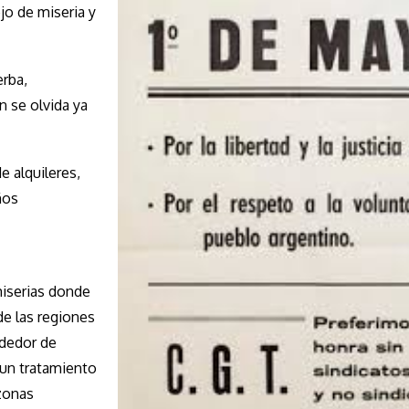
ejo de miseria y
erba,
n se olvida ya
e alquileres,
ños
miserias donde
de las regiones
ededor de
un tratamiento
 zonas