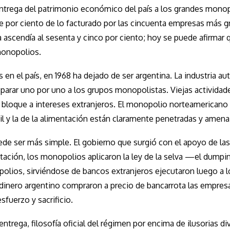
entrega del patrimonio económico del país a los grandes mono
e por ciento de lo facturado por las cincuenta empresas más g
ra ascendía al sesenta y cinco por ciento; hoy se puede afirmar 
 monopolios.
 en el país, en 1968 ha dejado de ser argentina. La industria a
parar uno por uno a los grupos monopolistas. Viejas actividad
 bloque a intereses extranjeros. El monopolio norteamericano 
xtil y la de la alimentación están claramente penetradas y amen
e ser más simple. El gobierno que surgió con el apoyo de las
rtación, los monopolios aplicaron la ley de la selva —el dump
lios, sirviéndose de bancos extranjeros ejecutaron luego a l
dinero argentino compraron a precio de bancarrota las empres
sfuerzo y sacrificio.
 entrega, filosofía oficial del régimen por encima de ilusorias di