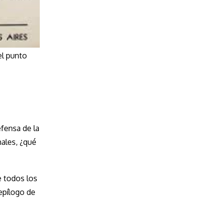
el punto
fensa de la
males, ¿qué
e todos los
 epílogo de