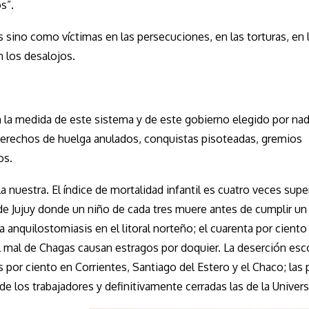
s”.
sino como víctimas en las persecuciones, en las torturas, en 
n los desalojos.
a medida de este sistema y de este gobierno elegido por nadi
derechos de huelga anulados, conquistas pisoteadas, gremios
os.
 nuestra. El índice de mortalidad infantil es cuatro veces super
 de Jujuy donde un niño de cada tres muere antes de cumplir un
a anquilostomiasis en el litoral norteño; el cuarenta por ciento
 mal de Chagas causan estragos por doquier. La deserción esco
es por ciento en Corrientes, Santiago del Estero y el Chaco; las
e los trabajadores y definitivamente cerradas las de la Univers