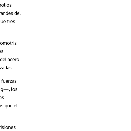
polios
randes del
que tres
utomotriz
es
del acero
azadas.
 fuerzas
ing—, los
os
as que el
visiones