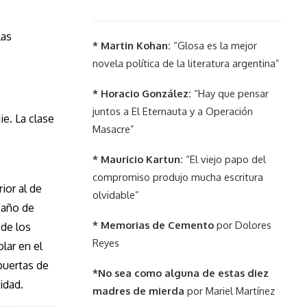
las
* Martin Kohan:
“Glosa es la mejor
novela política de la literatura argentina”
* Horacio González:
“Hay que pensar
juntos a El Eternauta y a Operación
e. La clase
Masacre”
* Mauricio Kartun:
“El viejo papo del
compromiso produjo mucha escritura
ior al de
olvidable”
 año de
* Memorias de Cemento
por Dolores
 de los
Reyes
lar en el
 puertas de
*No sea como alguna de estas diez
idad.
madres de mierda
por Mariel Martínez