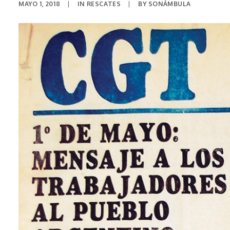
MAYO 1, 2018
|
IN
RESCATES
|
BY
SONÁMBULA