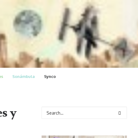
es
Sonámbula
Synco
es y