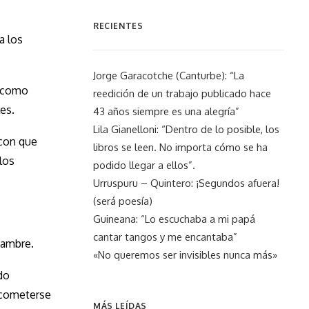
RECIENTES
a los
Jorge Garacotche (Canturbe): “La
s como
reedición de un trabajo publicado hace
es.
43 años siempre es una alegría”
Lila Gianelloni: “Dentro de lo posible, los
 con que
libros se leen. No importa cómo se ha
los
podido llegar a ellos”.
Urruspuru – Quintero: ¡Segundos afuera!
(será poesía)
Guineana: “Lo escuchaba a mi papá
cantar tangos y me encantaba”
hambre.
«No queremos ser invisibles nunca más»
do
e cometerse
MÁS LEÍDAS