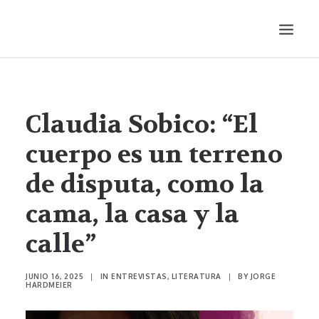
LITERATURA
AUDIOVISUALES
Claudia Sobico: “El
ENTREVISTAS
cuerpo es un terreno
HISTORIETA
de disputa, como la
MÚSICA
cama, la casa y la
TEATRO
PRODUCCIONES
calle”
SONÁMBULA
SYNCO
JUNIO 16, 2025
|
IN
ENTREVISTAS
,
LITERATURA
|
BY
JORGE
HARDMEIER